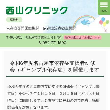
menu
精神科
依存症専門医療機関
依存症治療拠点機関
〒465-0025
名古屋市名東区上社1-704
地下鉄東山線「上社駅」すぐ
052-771-1600
令和6年度名古屋市依存症支援者研修
会（ギャンブル依存症）を開催します
令和６年度名古屋市依存症支援者研修会（ギャンブル依
存症）を令和７年１月１９日、２月１６日（どちらも日
曜日）に開催します。名古屋市に在勤の方で医療、福祉
関係者が対象となります。