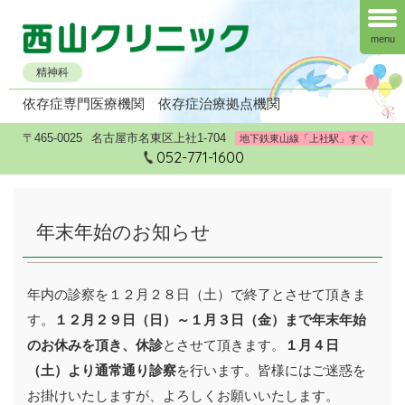
menu
精神科
依存症専門医療機関
依存症治療拠点機関
〒465-0025
名古屋市名東区上社1-704
地下鉄東山線「上社駅」すぐ
052-771-1600
年末年始のお知らせ
年内の診察を１２月２８日（土）で終了とさせて頂きま
す。
１２月２９日（日）～１月３日（金）まで年末年始
のお休みを頂き、休診
とさせて頂きます。
１月４日
（土）より通常通り診察
を行います。皆様にはご迷惑を
お掛けいたしますが、よろしくお願いいたします。